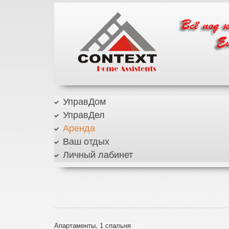
УправДом
УправДел
Аренда
Ваш отдых
Личный лабинет
Апартаменты, 1 спальня