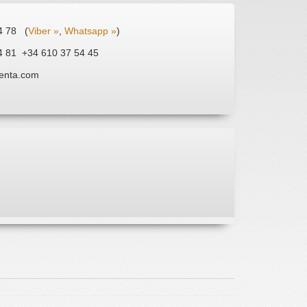
4 78 (
Viber »
,
Whatsapp »
)
4 81 +34 610 37 54 45
enta.com