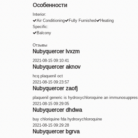
Особенности
Interior:
Air Conditioning
Fully Furnished
Heating
Specific:
Balcony
Отзывы
Nubyquercer lvxzm
2021-08-15 09:10:41
Nubyquercer aknov
hcq plaquenil oct
2021-08-15 09:23:57
Nubyquercer zaofj
plaquenil generic is hydroxychloroquine an immunosuppres
2021-08-15 09:29:05
Nubyquercer dhdwa
buy chloriquine fda hydroxychloroquine
2021-08-15 09:29:28
Nubyquercer bgrva